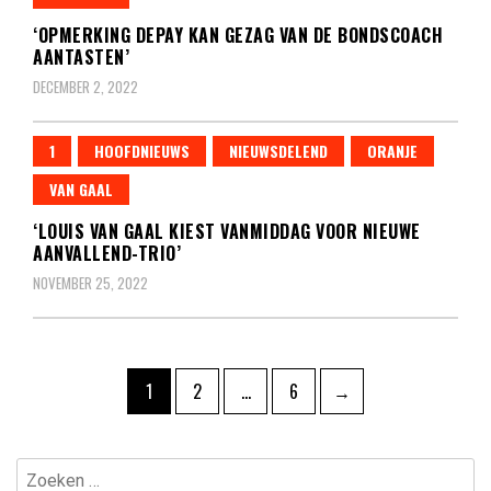
‘OPMERKING DEPAY KAN GEZAG VAN DE BONDSCOACH
AANTASTEN’
DECEMBER 2, 2022
1
HOOFDNIEUWS
NIEUWSDELEND
ORANJE
VAN GAAL
‘LOUIS VAN GAAL KIEST VANMIDDAG VOOR NIEUWE
AANVALLEND-TRIO’
NOVEMBER 25, 2022
Berichten
Pagina
Pagina
Pagina
1
2
…
6
→
paginering
Zoeken