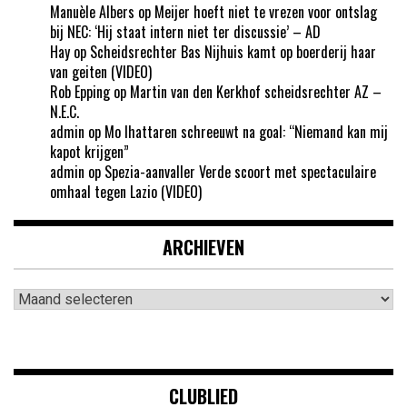
Manuèle Albers
op
Meijer hoeft niet te vrezen voor ontslag
bij NEC: ‘Hij staat intern niet ter discussie’ – AD
Hay
op
Scheidsrechter Bas Nijhuis kamt op boerderij haar
van geiten (VIDEO)
Rob Epping
op
Martin van den Kerkhof scheidsrechter AZ –
N.E.C.
admin
op
Mo Ihattaren schreeuwt na goal: “Niemand kan mij
kapot krijgen”
admin
op
Spezia-aanvaller Verde scoort met spectaculaire
omhaal tegen Lazio (VIDEO)
ARCHIEVEN
Archieven
CLUBLIED