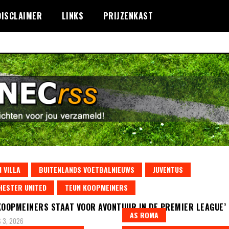
DISCLAIMER
LINKS
PRIJZENKAST
 VILLA
BUITENLANDS VOETBALNIEUWS
JUVENTUS
ESTER UNITED
TEUN KOOPMEINERS
KOOPMEINERS STAAT VOOR AVONTUUR IN DE PREMIER LEAGUE’
AS ROMA
 3, 2026