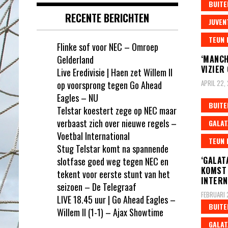
BUITE
RECENTE BERICHTEN
JUVEN
TEUN 
Flinke sof voor NEC – Omroep
Gelderland
‘MANCH
VIZIER
Live Eredivisie | Haen zet Willem II
APRIL 22,
op voorsprong tegen Go Ahead
Eagles – NU
BUITE
Telstar koestert zege op NEC maar
verbaast zich over nieuwe regels –
GALAT
Voetbal International
TEUN 
Stug Telstar komt na spannende
‘GALAT
slotfase goed weg tegen NEC en
KOMST 
tekent voor eerste stunt van het
INTERN
seizoen – De Telegraaf
FEBRUARI 
LIVE 18.45 uur | Go Ahead Eagles –
BUITE
Willem II (1-1) – Ajax Showtime
GALAT