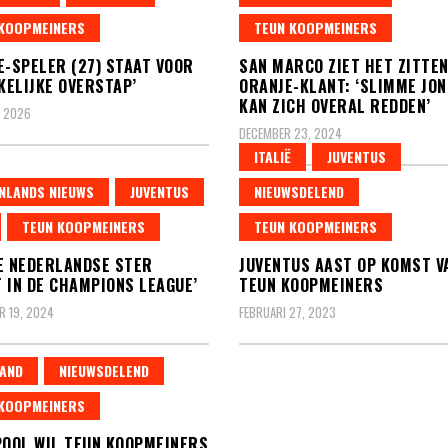
KOOPMEINERS
TEUN KOOPMEINERS
E-SPELER (27) STAAT VOOR
SAN MARCO ZIET HET ZITTEN
ELIJKE OVERSTAP’
ORANJE-KLANT: ‘SLIMME JON
KAN ZICH OVERAL REDDEN’
, 2026
DECEMBER 23, 2024
ITALIË
JUVENTUS
NLANDS NIEUWS
JUVENTUS
NIEUWSDELEND
TEUN KOOPMEINERS
TEUN KOOPMEINERS
E NEDERLANDSE STER
JUVENTUS AAST OP KOMST V
 IN DE CHAMPIONS LEAGUE’
TEUN KOOPMEINERS
 19, 2024
FEBRUARI 27, 2023
AND
NIEUWSDELEND
KOOPMEINERS
POOL WIL TEUN KOOPMEINERS