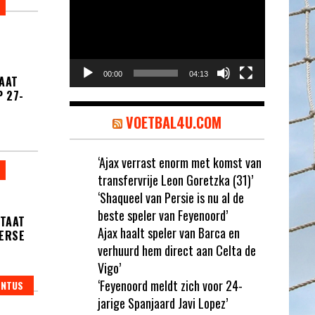
00:00
04:13
AAT
P 27-
VOETBAL4U.COM
‘Ajax verrast enorm met komst van
transfervrije Leon Goretzka (31)’
‘Shaqueel van Persie is nu al de
beste speler van Feyenoord’
STAAT
Ajax haalt speler van Barca en
MERSE
verhuurd hem direct aan Celta de
Vigo’
‘Feyenoord meldt zich voor 24-
ENTUS
jarige Spanjaard Javi Lopez’