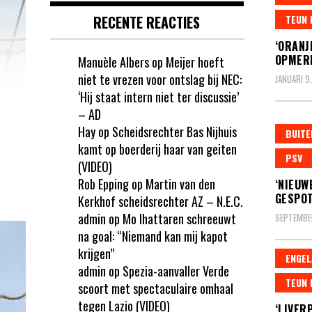
RECENTE REACTIES
TEUN 
‘ORANJ
OPMERK
Manuèle Albers
op
Meijer hoeft
niet te vrezen voor ontslag bij NEC:
JANUARI 9
‘Hij staat intern niet ter discussie’
– AD
Hay
op
Scheidsrechter Bas Nijhuis
BUITE
kamt op boerderij haar van geiten
PSV
(VIDEO)
Rob Epping
op
Martin van den
‘NIEUW
GESPOT
Kerkhof scheidsrechter AZ – N.E.C.
admin
op
Mo Ihattaren schreeuwt
SEPTEMBER
na goal: “Niemand kan mij kapot
krijgen”
ENGEL
admin
op
Spezia-aanvaller Verde
TEUN 
scoort met spectaculaire omhaal
tegen Lazio (VIDEO)
‘LIVER