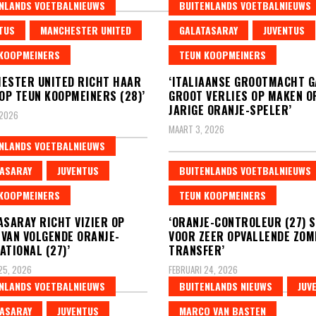
NLANDS VOETBALNIEUWS
BUITENLANDS VOETBALNIEUWS
TUS
MANCHESTER UNITED
GALATASARAY
JUVENTUS
KOOPMEINERS
TEUN KOOPMEINERS
ESTER UNITED RICHT HAAR
‘ITALIAANSE GROOTMACHT G
 OP TEUN KOOPMEINERS (28)’
GROOT VERLIES OP MAKEN O
JARIGE ORANJE-SPELER’
 2026
MAART 3, 2026
NLANDS VOETBALNIEUWS
ASARAY
JUVENTUS
BUITENLANDS VOETBALNIEUWS
KOOPMEINERS
TEUN KOOPMEINERS
ASARAY RICHT VIZIER OP
‘ORANJE-CONTROLEUR (27) 
VAN VOLGENDE ORANJE-
VOOR ZEER OPVALLENDE ZO
ATIONAL (27)’
TRANSFER’
25, 2026
FEBRUARI 24, 2026
NLANDS VOETBALNIEUWS
BUITENLANDS NIEUWS
JUV
ASARAY
JUVENTUS
MARCO VAN BASTEN