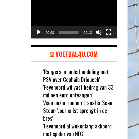
00:00
04:13
VOETBAL4U.COM
‘Rangers in onderhandeling met
PSV over Couhaib Driouech’
‘Feyenoord wil vast bedrag van 33
miljoen euro ontvangen’
Veen onzin rondom transfer Sean
Steur: ‘Journalist sprengt in de
bres’
‘Feyenoord al wekenlang akkoord
met speler van NEC’