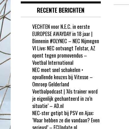
RECENTE BERICHTEN
VECHTEN voor N.E.C. in eerste
EUROPESE AWAYDAY in 18 jaar |
Binnenin #OLYNEC – NEC Nijmegen
VI Live: NEC ontvangt Telstar, AZ
opent tegen promovendus –
Voetbal International
NEC moet snel schakelen •
opvallende keuzes bij Vitesse –
Omroep Gelderland
Voetbalpodcast | ‘Als trainer word
je eigenlijk gechanteerd in zo’n
situatie’ – AD.nl
NEC-ster getipt bij PSV en Ajax:
‘Waar hebben ze die vandaan? Even
serieus!’ – FCUpdate.nl