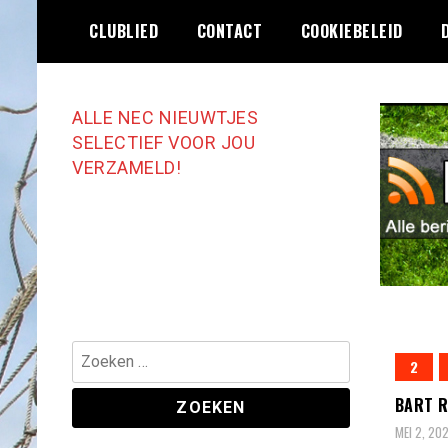
Ga
CLUBLIED
CONTACT
COOKIEBELEID
naar
de
inhoud
ALLE NEC NIEUWTJES
SELECTIEF VOOR JOU
VERZAMELD!
Zoeken
2
naar:
BART R
MEI 2, 20