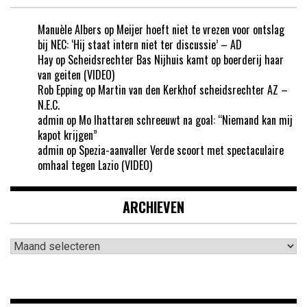
Manuèle Albers
op
Meijer hoeft niet te vrezen voor ontslag
bij NEC: ‘Hij staat intern niet ter discussie’ – AD
Hay
op
Scheidsrechter Bas Nijhuis kamt op boerderij haar
van geiten (VIDEO)
Rob Epping
op
Martin van den Kerkhof scheidsrechter AZ –
N.E.C.
admin
op
Mo Ihattaren schreeuwt na goal: “Niemand kan mij
kapot krijgen”
admin
op
Spezia-aanvaller Verde scoort met spectaculaire
omhaal tegen Lazio (VIDEO)
ARCHIEVEN
Archieven