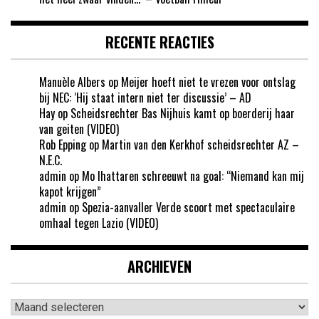
RECENTE REACTIES
Manuèle Albers
op
Meijer hoeft niet te vrezen voor ontslag
bij NEC: ‘Hij staat intern niet ter discussie’ – AD
Hay
op
Scheidsrechter Bas Nijhuis kamt op boerderij haar
van geiten (VIDEO)
Rob Epping
op
Martin van den Kerkhof scheidsrechter AZ –
N.E.C.
admin
op
Mo Ihattaren schreeuwt na goal: “Niemand kan mij
kapot krijgen”
admin
op
Spezia-aanvaller Verde scoort met spectaculaire
omhaal tegen Lazio (VIDEO)
ARCHIEVEN
Archieven