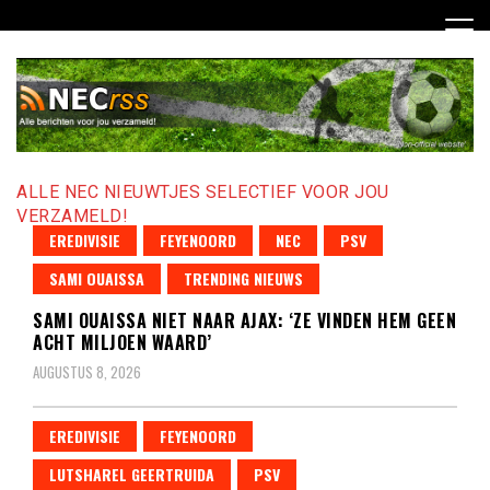
Ga
naar
de
inhoud
ALLE NEC NIEUWTJES SELECTIEF VOOR JOU
VERZAMELD!
EREDIVISIE
FEYENOORD
NEC
PSV
SAMI OUAISSA
TRENDING NIEUWS
SAMI OUAISSA NIET NAAR AJAX: ‘ZE VINDEN HEM GEEN
ACHT MILJOEN WAARD’
AUGUSTUS 8, 2026
EREDIVISIE
FEYENOORD
LUTSHAREL GEERTRUIDA
PSV