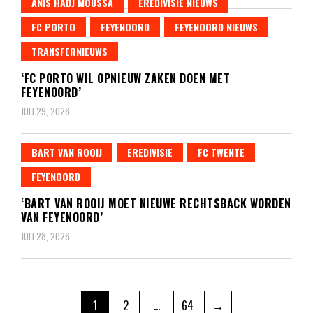
ANIS HADJ MOUSSA
EREDIVISIE NIEUWS
FC PORTO
FEYENOORD
FEYENOORD NIEUWS
TRANSFERNIEUWS
‘FC PORTO WIL OPNIEUW ZAKEN DOEN MET
FEYENOORD’
JULI 29, 2026
BART VAN ROOIJ
EREDIVISIE
FC TWENTE
FEYENOORD
‘BART VAN ROOIJ MOET NIEUWE RECHTSBACK WORDEN
VAN FEYENOORD’
JULI 28, 2026
Berichten
Pagina
Pagina
Pagina
1
2
…
64
→