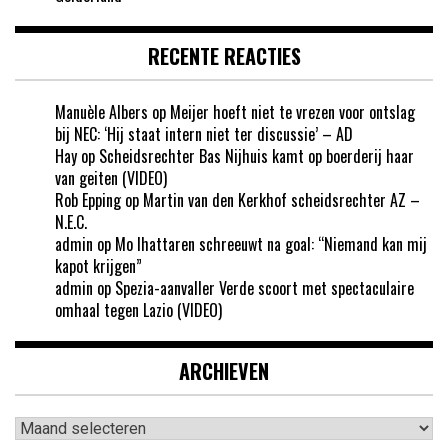
RECENTE REACTIES
Manuèle Albers
op
Meijer hoeft niet te vrezen voor ontslag
bij NEC: ‘Hij staat intern niet ter discussie’ – AD
Hay
op
Scheidsrechter Bas Nijhuis kamt op boerderij haar
van geiten (VIDEO)
Rob Epping
op
Martin van den Kerkhof scheidsrechter AZ –
N.E.C.
admin
op
Mo Ihattaren schreeuwt na goal: “Niemand kan mij
kapot krijgen”
admin
op
Spezia-aanvaller Verde scoort met spectaculaire
omhaal tegen Lazio (VIDEO)
ARCHIEVEN
Archieven