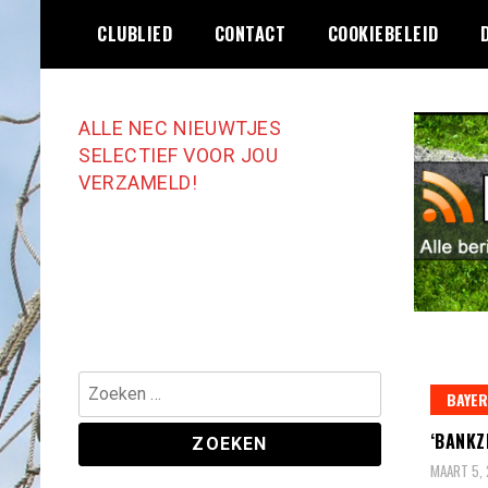
Ga
CLUBLIED
CONTACT
COOKIEBELEID
naar
de
inhoud
ALLE NEC NIEUWTJES
SELECTIEF VOOR JOU
VERZAMELD!
Zoeken
BAYER
naar:
‘BANKZ
MAART 5,