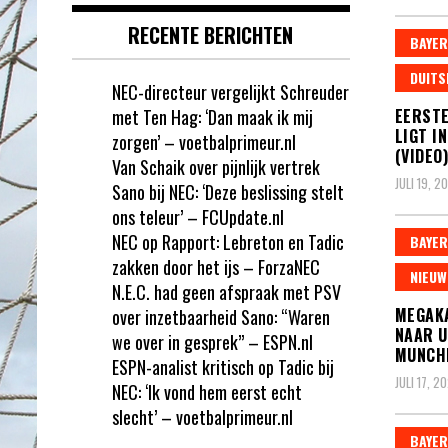
RECENTE BERICHTEN
BAYER
DUITS
NEC-directeur vergelijkt Schreuder
met Ten Hag: ‘Dan maak ik mij
EERSTE
LIGT I
zorgen’ – voetbalprimeur.nl
(VIDEO)
Van Schaik over pijnlijk vertrek
JULI 19, 2
Sano bij NEC: ‘Deze beslissing stelt
ons teleur’ – FCUpdate.nl
NEC op Rapport: Lebreton en Tadic
BAYER
zakken door het ijs – ForzaNEC
NIEUW
N.E.C. had geen afspraak met PSV
MEGAKA
over inzetbaarheid Sano: “Waren
NAAR U
we over in gesprek” – ESPN.nl
MUNCH
ESPN-analist kritisch op Tadic bij
JULI 17, 2
NEC: ‘Ik vond hem eerst echt
slecht’ – voetbalprimeur.nl
BAYER