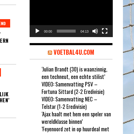
END
00:00
04:13
T
YERN
VOETBAL4U.COM
‘Julian Brandt (30) is waanzinnig,
een techneut, een echte stilist’
VIDEO: Samenvatting PSV –
Fortuna Sittard (2-2 Eredivisie)
LIJK
VIDEO: Samenvatting NEC –
HEN’
Telstar (1-2 Eredivisie)
‘Ajax haalt met hem een speler van
wereldklasse binnen’
‘Feyenoord zet in op huurdeal met