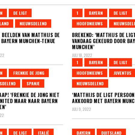
N
DE LIGT
1
BAYERN
DE LIGT
LAND
NIEUWSDELEND
HOOFDNIEUWS
NIEUWSDEL
 BEELDEN VAN MATTHIJS DE
BREKEND: ‘MATTHIJS DE LIG
N BAYERN MUNCHEN-TENUE
VANDAAG GEKEURD DOOR BA
MUNCHEN’
022
JULI 18, 2022
1
BAYERN
DE LIGT
N
FRENKIE DE JONG
HOOFDNIEUWS
JUVENTUS
SDELEND
SPANJE
NIEUWSDELEND
AP! ‘FRENKIE DE JONG NIET
‘MATTHIJS DE LIGT PERSOON
NITED MAAR NAAR BAYERN
AKKOORD MET BAYERN MUNC
EN’
JULI 9, 2022
022
N
DE LIGT
ITALIË
BAYERN
DUITSLAND