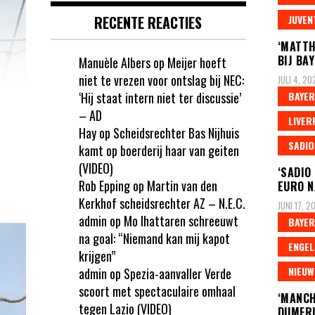
RECENTE REACTIES
JUVEN
‘MATTH
BIJ BA
Manuèle Albers
op
Meijer hoeft
niet te vrezen voor ontslag bij NEC:
JULI 4, 20
‘Hij staat intern niet ter discussie’
BAYER
– AD
LIVER
Hay
op
Scheidsrechter Bas Nijhuis
SADIO
kamt op boerderij haar van geiten
(VIDEO)
‘SADIO
Rob Epping
op
Martin van den
EURO N
Kerkhof scheidsrechter AZ – N.E.C.
JUNI 17, 2
admin
op
Mo Ihattaren schreeuwt
BAYER
na goal: “Niemand kan mij kapot
ENGEL
krijgen”
NIEUW
admin
op
Spezia-aanvaller Verde
scoort met spectaculaire omhaal
‘MANCH
tegen Lazio (VIDEO)
DUMFRI