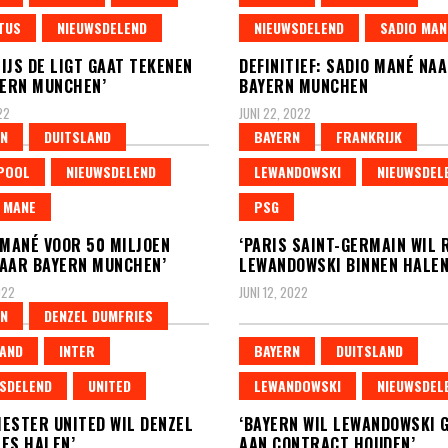
TUS
NIEUWSDELEND
NIEUWSDELEND
SADIO MAN
IJS DE LIGT GAAT TEKENEN
DEFINITIEF: SADIO MANÉ NA
YERN MUNCHEN’
BAYERN MUNCHEN
22
JUNI 22, 2022
N
DUITSLAND
BAYERN
FRANKRIJK
POOL
NIEUWSDELEND
LEWANDOWSKI
NIEUWSDEL
 MANE
PSG
 MANÉ VOOR 50 MILJOEN
‘PARIS SAINT-GERMAIN WIL
AAR BAYERN MUNCHEN’
LEWANDOWSKI BINNEN HALEN
022
JUNI 12, 2022
N
DENZEL DUMFRIES
AND
INTER
BAYERN
DUITSLAND
SDELEND
UNITED
LEWANDOWSKI
NIEUWSDEL
ESTER UNITED WIL DENZEL
‘BAYERN WIL LEWANDOWSKI 
ES HALEN’
AAN CONTRACT HOUDEN’