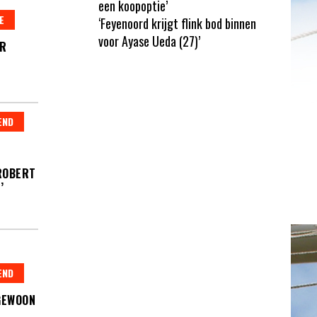
een koopoptie’
E
‘Feyenoord krijgt flink bod binnen
voor Ayase Ueda (27)’
AR
END
 ROBERT
’
END
GEWOON