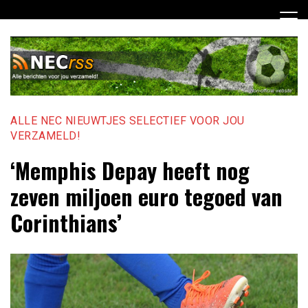
Ga
naar
de
inhoud
ALLE NEC NIEUWTJES SELECTIEF VOOR JOU
VERZAMELD!
‘Memphis Depay heeft nog
zeven miljoen euro tegoed van
Corinthians’