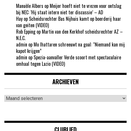
Manuèle Albers
op
Meijer hoeft niet te vrezen voor ontslag
bij NEC: ‘Hij staat intern niet ter discussie’ – AD
Hay
op
Scheidsrechter Bas Nijhuis kamt op boerderij haar
van geiten (VIDEO)
Rob Epping
op
Martin van den Kerkhof scheidsrechter AZ –
N.E.C.
admin
op
Mo Ihattaren schreeuwt na goal: “Niemand kan mij
kapot krijgen”
admin
op
Spezia-aanvaller Verde scoort met spectaculaire
omhaal tegen Lazio (VIDEO)
ARCHIEVEN
Archieven
CLUBLIED