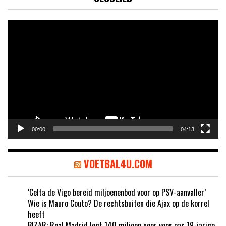
Videospeler
00:00
04:13
VOETBAL4U.COM
‘Celta de Vigo bereid miljoenenbod voor op PSV-aanvaller’
Wie is Mauro Couto? De rechtsbuiten die Ajax op de korrel
heeft
BIZAR: Real Madrid legt 140 miljoen neer voor pas 19-jarige