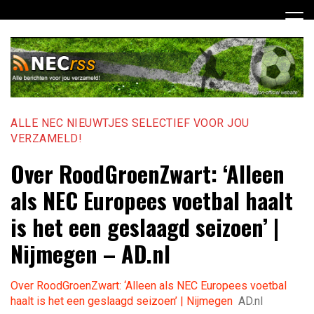
Ga
naar
de
inhoud
ALLE NEC NIEUWTJES SELECTIEF VOOR JOU
VERZAMELD!
Over RoodGroenZwart: ‘Alleen
als NEC Europees voetbal haalt
is het een geslaagd seizoen’ |
Nijmegen – AD.nl
Over RoodGroenZwart: ‘Alleen als NEC Europees voetbal
haalt is het een geslaagd seizoen’ | Nijmegen
AD.nl