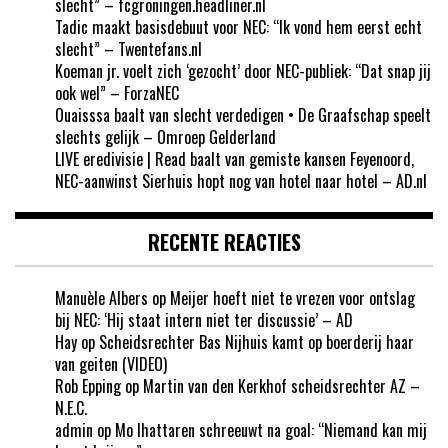
slecht” – fcgroningen.headliner.nl
Tadic maakt basisdebuut voor NEC: “Ik vond hem eerst echt
slecht” – Twentefans.nl
Koeman jr. voelt zich ‘gezocht’ door NEC-publiek: “Dat snap jij
ook wel” – ForzaNEC
Ouaisssa baalt van slecht verdedigen • De Graafschap speelt
slechts gelijk – Omroep Gelderland
LIVE eredivisie | Read baalt van gemiste kansen Feyenoord,
NEC-aanwinst Sierhuis hopt nog van hotel naar hotel – AD.nl
RECENTE REACTIES
Manuèle Albers
op
Meijer hoeft niet te vrezen voor ontslag
bij NEC: ‘Hij staat intern niet ter discussie’ – AD
Hay
op
Scheidsrechter Bas Nijhuis kamt op boerderij haar
van geiten (VIDEO)
Rob Epping
op
Martin van den Kerkhof scheidsrechter AZ –
N.E.C.
admin
op
Mo Ihattaren schreeuwt na goal: “Niemand kan mij