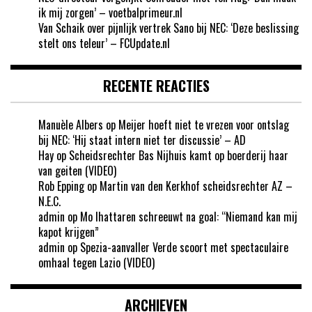
ik mij zorgen’ – voetbalprimeur.nl
Van Schaik over pijnlijk vertrek Sano bij NEC: ‘Deze beslissing
stelt ons teleur’ – FCUpdate.nl
RECENTE REACTIES
Manuèle Albers
op
Meijer hoeft niet te vrezen voor ontslag
bij NEC: ‘Hij staat intern niet ter discussie’ – AD
Hay
op
Scheidsrechter Bas Nijhuis kamt op boerderij haar
van geiten (VIDEO)
Rob Epping
op
Martin van den Kerkhof scheidsrechter AZ –
N.E.C.
admin
op
Mo Ihattaren schreeuwt na goal: “Niemand kan mij
kapot krijgen”
admin
op
Spezia-aanvaller Verde scoort met spectaculaire
omhaal tegen Lazio (VIDEO)
ARCHIEVEN