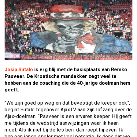
Josip Sutalo
is erg blij met de basisplaats van Remko
Pasveer. De Kroatische mandekker zegt veel te
hebben aan de coaching die de 40-jarige doelman hem
geeft.
“We zijn goed op weg en dat bevestigt de keeper ook”,
begint Sutalo tegenover AjaxTV aan zijn lofzang over de
Ajax-doelman. “Pasveer is een ervaren keeper. Hij geeft
me tijdens de wedstrijd aanwijzingen waar ik heen
moet. Als ik niet bij de les ben, dan roept hij even. Ik
ben een jonge speler met veel potentie. Ik denk dat we