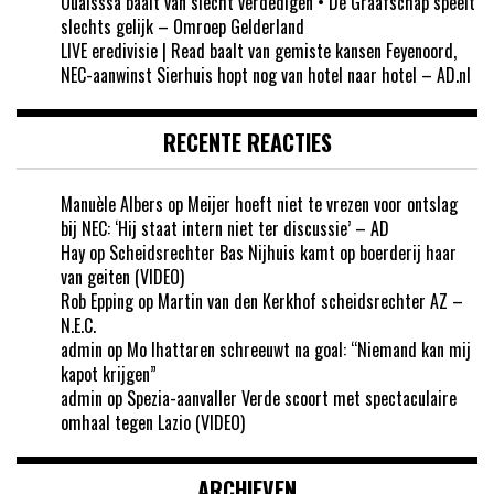
Ouaisssa baalt van slecht verdedigen • De Graafschap speelt
slechts gelijk – Omroep Gelderland
LIVE eredivisie | Read baalt van gemiste kansen Feyenoord,
NEC-aanwinst Sierhuis hopt nog van hotel naar hotel – AD.nl
RECENTE REACTIES
Manuèle Albers
op
Meijer hoeft niet te vrezen voor ontslag
bij NEC: ‘Hij staat intern niet ter discussie’ – AD
Hay
op
Scheidsrechter Bas Nijhuis kamt op boerderij haar
van geiten (VIDEO)
Rob Epping
op
Martin van den Kerkhof scheidsrechter AZ –
N.E.C.
admin
op
Mo Ihattaren schreeuwt na goal: “Niemand kan mij
kapot krijgen”
admin
op
Spezia-aanvaller Verde scoort met spectaculaire
omhaal tegen Lazio (VIDEO)
ARCHIEVEN