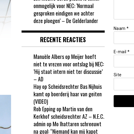
onmogelijk voor NEC: ‘Normaal
gesproken eindigen we achter
deze ploegen’ – De Gelderlander
Naam
*
RECENTE REACTIES
E-mail
*
Manuèle Albers
op
Meijer hoeft
niet te vrezen voor ontslag bij NEC:
‘Hij staat intern niet ter discussie’
Site
– AD
Hay
op
Scheidsrechter Bas Nijhuis
kamt op boerderij haar van geiten
(VIDEO)
Rob Epping
op
Martin van den
Kerkhof scheidsrechter AZ – N.E.C.
admin
op
Mo Ihattaren schreeuwt
na goal: “Niemand kan mij kapot