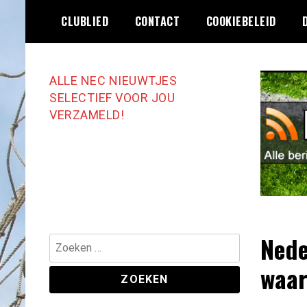
Ga
CLUBLIED
CONTACT
COOKIEBELEID
naar
de
inhoud
ALLE NEC NIEUWTJES
SELECTIEF VOOR JOU
VERZAMELD!
Nede
Zoeken
naar:
waar