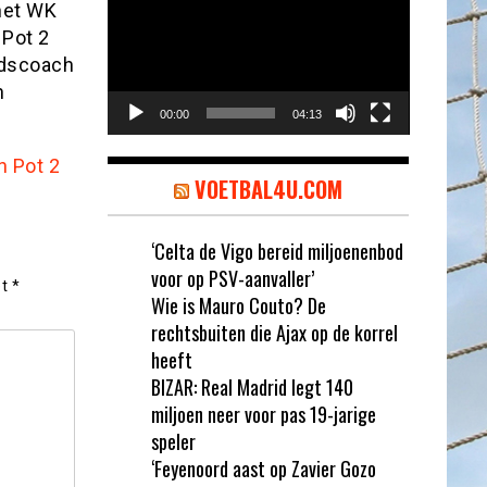
het WK
 Pot 2
ndscoach
n
00:00
04:13
n Pot 2
VOETBAL4U.COM
‘Celta de Vigo bereid miljoenenbod
voor op PSV-aanvaller’
et
*
Wie is Mauro Couto? De
rechtsbuiten die Ajax op de korrel
heeft
BIZAR: Real Madrid legt 140
miljoen neer voor pas 19-jarige
speler
‘Feyenoord aast op Zavier Gozo