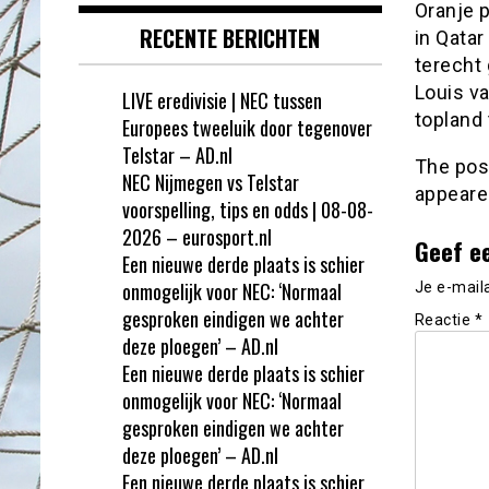
Oranje 
RECENTE BERICHTEN
in Qatar
terecht
Louis va
LIVE eredivisie | NEC tussen
topland 
Europees tweeluik door tegenover
Telstar – AD.nl
The po
NEC Nijmegen vs Telstar
appeare
voorspelling, tips en odds | 08-08-
2026 – eurosport.nl
Geef e
Een nieuwe derde plaats is schier
onmogelijk voor NEC: ‘Normaal
Je e-mail
gesproken eindigen we achter
Reactie
*
deze ploegen’ – AD.nl
Een nieuwe derde plaats is schier
onmogelijk voor NEC: ‘Normaal
gesproken eindigen we achter
deze ploegen’ – AD.nl
Een nieuwe derde plaats is schier