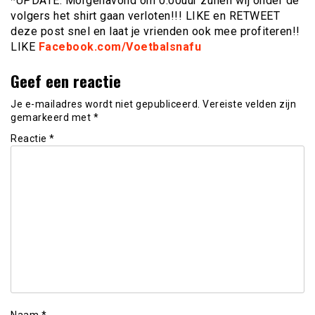
*UPDATE: Morgenavond om 0.00uur zullen wij onder de
volgers het shirt gaan verloten!!! LIKE en RETWEET
deze post snel en laat je vrienden ook mee profiteren!!
LIKE
Facebook.com/Voetbalsnafu
Geef een reactie
Je e-mailadres wordt niet gepubliceerd.
Vereiste velden zijn
gemarkeerd met
*
Reactie
*
Naam
*