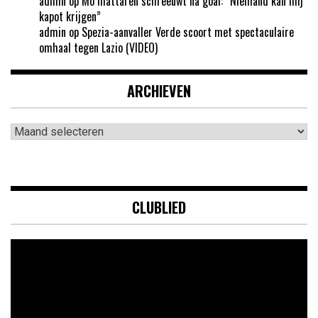
admin
op
Mo Ihattaren schreeuwt na goal: “Niemand kan mij
kapot krijgen”
admin
op
Spezia-aanvaller Verde scoort met spectaculaire
omhaal tegen Lazio (VIDEO)
ARCHIEVEN
Archieven
CLUBLIED
Videospeler