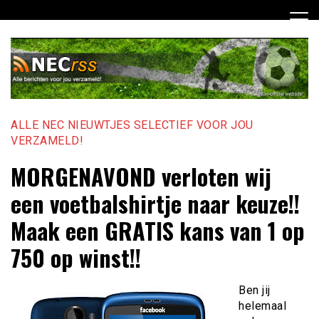
Ga
naar
de
inhoud
ALLE NEC NIEUWTJES SELECTIEF VOOR JOU
VERZAMELD!
MORGENAVOND verloten wij
een voetbalshirtje naar keuze!!
Maak een GRATIS kans van 1 op
750 op winst!!
Ben jij
helemaal