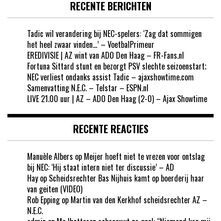
RECENTE BERICHTEN
Tadic wil verandering bij NEC-spelers: ‘Zag dat sommigen
het heel zwaar vinden…’ – VoetbalPrimeur
EREDIVISIE | AZ wint van ADO Den Haag – FR-Fans.nl
Fortuna Sittard stunt en bezorgt PSV slechte seizoenstart;
NEC verliest ondanks assist Tadic – ajaxshowtime.com
Samenvatting N.E.C. – Telstar – ESPN.nl
LIVE 21.00 uur | AZ – ADO Den Haag (2-0) – Ajax Showtime
RECENTE REACTIES
Manuèle Albers
op
Meijer hoeft niet te vrezen voor ontslag
bij NEC: ‘Hij staat intern niet ter discussie’ – AD
Hay
op
Scheidsrechter Bas Nijhuis kamt op boerderij haar
van geiten (VIDEO)
Rob Epping
op
Martin van den Kerkhof scheidsrechter AZ –
N.E.C.