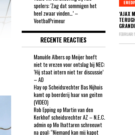
EREDI
spelers: ‘Zag dat sommigen het
heel zwaar vinden…’ –
‘AJAX 
TERUGH
VoetbalPrimeur
GRANDI
FEBRUARI 
RECENTE REACTIES
Manuèle Albers
op
Meijer hoeft
Beric
niet te vrezen voor ontslag bij NEC:
‘Hij staat intern niet ter discussie’
pagin
– AD
Hay
op
Scheidsrechter Bas Nijhuis
kamt op boerderij haar van geiten
(VIDEO)
Rob Epping
op
Martin van den
Kerkhof scheidsrechter AZ – N.E.C.
admin
op
Mo Ihattaren schreeuwt
na goal: “Niemand kan mij kapot