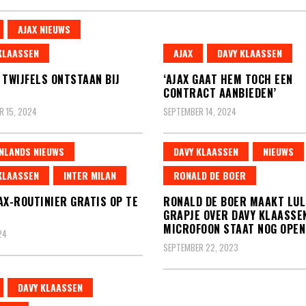
AJAX NIEUWS
KLAASSEN
AJAX
DAVY KLAASSEN
 TWIJFELS ONTSTAAN BIJ
‘AJAX GAAT HEM TOCH EEN
CONTRACT AANBIEDEN’
 15, 2024
SEPTEMBER 14, 2024
NLANDS NIEUWS
DAVY KLAASSEN
NIEUWS
KLAASSEN
INTER MILAN
RONALD DE BOER
AX-ROUTINIER GRATIS OP TE
RONALD DE BOER MAAKT LUL
GRAPJE OVER DAVY KLAASSE
MICROFOON STAAT NOG OPEN.
24
SEPTEMBER 22, 2023
DAVY KLAASSEN