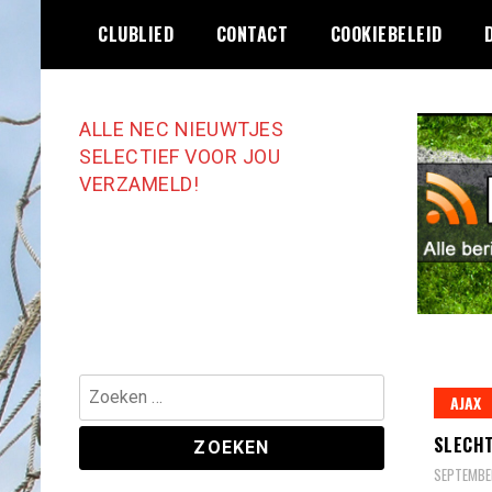
Ga
CLUBLIED
CONTACT
COOKIEBELEID
naar
de
inhoud
ALLE NEC NIEUWTJES
SELECTIEF VOOR JOU
VERZAMELD!
Zoeken
AJAX
naar:
SLECHT
SEPTEMBER