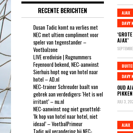
RECENTE BERICHTEN
AJAX
DAVY 
Dusan Tadic komt na verlies met
NEC met ultiem compliment voor
‘GROTE
AJAX’
speler van tegenstander –
SEPTEMBER
Voetbalzone
LIVE eredivisie | Rugnummers
Feyenoord bekend, NEC-aanwinst
BUITE
Sierhuis hopt nog van hotel naar
DAVY 
hotel – AD.nl
NEC-trainer Schreuder baalt van
OUD AJ
PIKKEN
gebrek aan verdedigers: ‘Het is wel
irritant’ – nu.nl
JULI 3, 20
NEC-aanwinst nog niet gesetteld:
‘Ik hop van hotel naar hotel, niet
ideaal’ – VoetbalPrimeur
AJAX
Tadic wil verandering bij NEC-