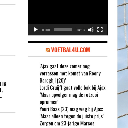
00:00
04:13
VOETBAL4U.COM
‘Ajax gaat deze zomer nog
verrassen met komst van Roony
Bardghji (20)’
LIG
Jordi Cruijff gaat volle bak bij Ajax:
N,
‘Maar opvolger mag de rotzooi
.
opruimen’
Youri Baas (23) mag weg bij Ajax:
‘Maar alleen tegen de juiste prijs’
Zorgen om 23-jarige Marcos