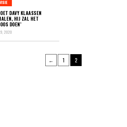
VISIE
MOET DAVY KLAASSEN
ALEN, HIJ ZAL HET
OOS DOEN’
19, 2020
hten
Pagina
Pagina
←
1
2
ering