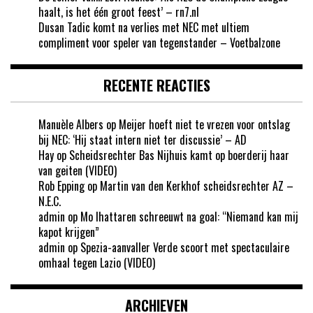
haalt, is het één groot feest’ – rn7.nl
Dusan Tadic komt na verlies met NEC met ultiem
compliment voor speler van tegenstander – Voetbalzone
RECENTE REACTIES
Manuèle Albers
op
Meijer hoeft niet te vrezen voor ontslag
bij NEC: ‘Hij staat intern niet ter discussie’ – AD
Hay
op
Scheidsrechter Bas Nijhuis kamt op boerderij haar
van geiten (VIDEO)
Rob Epping
op
Martin van den Kerkhof scheidsrechter AZ –
N.E.C.
admin
op
Mo Ihattaren schreeuwt na goal: “Niemand kan mij
kapot krijgen”
admin
op
Spezia-aanvaller Verde scoort met spectaculaire
omhaal tegen Lazio (VIDEO)
ARCHIEVEN